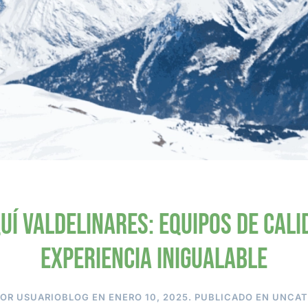
uí Valdelinares: Equipos de cal
experiencia inigualable
POR
USUARIOBLOG
EN
ENERO 10, 2025
. PUBLICADO EN
UNCAT