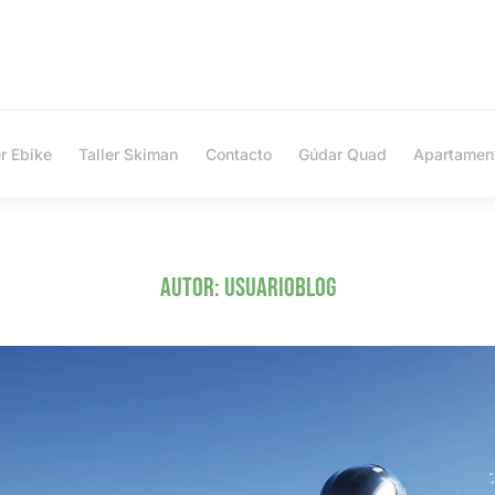
er Ebike
Taller Skiman
Contacto
Gúdar Quad
Apartamen
Autor:
usuarioblog