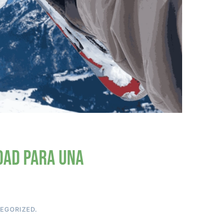
idad para una
EGORIZED
.